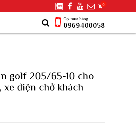
0
r tại Miền Nam - Hotline: 0969400058
Gọi mua hàng
0969400058
ân golf 205/65-10 cho
, xe điện chở khách