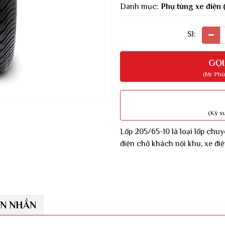
Danh mục:
Phụ tùng xe điện 
Sl:
GỌI
(Mr Phú
(Kỹ s
Lốp 205/65-10 là loại lốp chu
điện chở khách nội khu, xe điệ
IN NHẮN