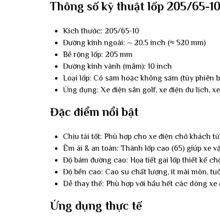
Thông số kỹ thuật lốp 205/65-1
Kích thước: 205/65-10
Đường kính ngoài: ~ 20.5 inch (≈ 520 mm)
Bề rộng lốp: 205 mm
Đường kính vành (mâm): 10 inch
Loại lốp: Có săm hoặc không săm (tùy phiên b
Ứng dụng: Xe điện sân golf, xe điện du lịch, 
Đặc điểm nổi bật
Chịu tải tốt: Phù hợp cho xe điện chở khách từ
Êm ái & an toàn: Thành lốp cao (65) giúp xe 
Độ bám đường cao: Họa tiết gai lốp thiết kế ch
Độ bền cao: Cao su chất lượng, ít mài mòn, tuổ
Dễ thay thế: Phù hợp với hầu hết các dòng xe đ
Ứng dụng thực tế