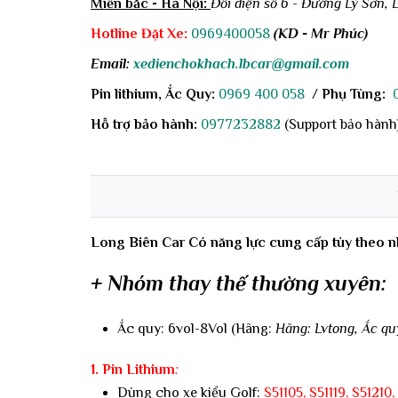
Miền bắc - Hà Nội:
Đối diện số 6 - Đường Lý Sơn, 
Hotline Đặt Xe:
0969400058
(KD - Mr Phúc)
Email:
xedienchokhach.lbcar@gmail.com
Pin lithium, Ắc Quy:
0969 400 058
/
Phụ Tùng:
Hỗ trợ bảo hành:
0977232882
(Support bảo hành
Long Biên Car Có năng lực cung cấp tùy theo nh
+ Nhóm thay thế thường xuyên:
Ắc quy: 6vol-8Vol (Hãng:
Hãng: Lvtong, Ắc qu
1. Pin Lithium
:
Dùng cho xe kiểu Golf:
S51105
,
S51119
,
S51210
,