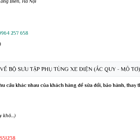
Long Biên, Hà Nội
0964 257 658
)
VỀ BỘ SƯU TẬP
PHỤ TÙNG XE ĐIỆN (ẮC QUY - MÔ TƠ)
u cầu khác nhau của khách hàng để sửa đổi, bảo hành, thay th
y khô…)
S51238