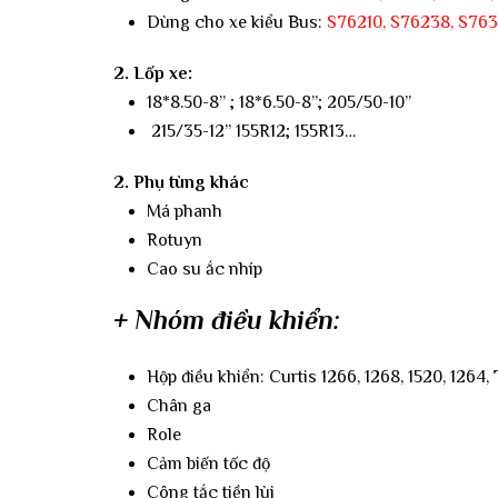
Dùng cho xe kiểu Bus:
S76210
,
S76238
,
S763
2. Lốp xe:
18*8.50-8” ; 18*6.50-8”; 205/50-10”
215/35-12” 155R12; 155R13…
2. Phụ tùng khác
Má phanh
Rotuyn
Cao su ắc nhíp
+ Nhóm điều khiển:
Hộp điều khiển: Curtis 1266, 1268, 1520, 1264,
Chân ga
Role
Cảm biến tốc độ
Công tắc tiền lùi