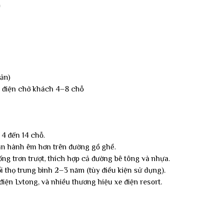
0
ản)
xe điện chở khách 4–8 chỗ
 4 đến 14 chỗ.
vận hành êm hơn trên đường gồ ghề.
ống trơn trượt, thích hợp cả đường bê tông và nhựa.
i thọ trung bình 2–3 năm (tùy điều kiện sử dụng).
iện Lvtong, và nhiều thương hiệu xe điện resort.