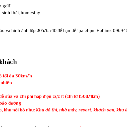
n golf
 sinh thái, homestay
o và hình ảnh lốp 205/65-10 để bạn dễ lựa chọn. Hotline: 0969
 khách
độ tối đa 30km/h
 nhiên
dễ sửa và chi phí nạp điện cực ít (chỉ từ 150đ/1km)
i bảo dưỡng
p, khu nội bộ như:
Khu đô thị, nhà máy, resort, khách sạn, khu 