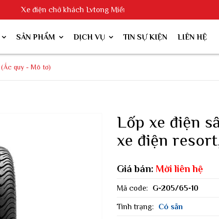
Xe điện chở khách Lvtong Miền Bắc và Chi nhánh Long Biên Ca
SẢN PHẨM
DỊCH VỤ
TIN SỰ KIỆN
LIÊN HỆ
 (Ắc quy - Mô tơ)
Lốp xe điện s
xe điện resort
Giá bán:
Mời liên hệ
Mã code:
G-205/65-10
Tình trạng:
Có sẵn