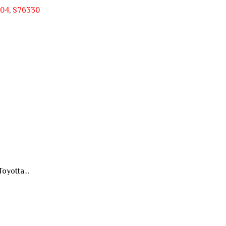
04
,
S76330
 Toyotta…