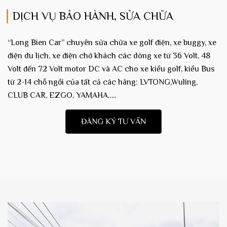
DỊCH VỤ BẢO HÀNH, SỬA CHỮA
“Long Bien Car” chuyên sửa chữa xe golf điện, xe buggy, xe
điện du lịch, xe điện chở khách các dòng xe từ 36 Volt, 48
Volt đến 72 Volt motor DC và AC cho xe kiểu golf, kiểu Bus
từ 2-14 chỗ ngồi của tất cả các hãng: LVTONG,Wuling,
CLUB CAR, EZGO, YAMAHA…..
ĐĂNG KÝ TƯ VẤN