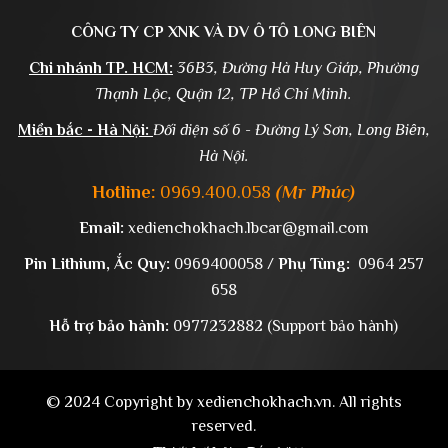
CÔNG TY CP XNK VÀ DV Ô TÔ LONG BIÊN
Chi nhánh TP. HCM:
36B3, Đường Hà Huy Giáp, Phường
Thạnh Lộc, Quận 12, TP Hồ Chí Minh.
Miền bắc - Hà Nội:
Đối diện số 6 - Đường Lý Sơn, Long Biên,
Hà Nội.
Hotline:
0969.400.058
(Mr Phúc)
Email:
xedienchokhach.lbcar@gmail.com
Pin Lithium, Ắc Quy:
0969400058
/
Phụ Tùng:
0964 257
658
Hỗ trợ bảo hành:
0977232882
(Support bảo hành)
© 2024 Copyright by xedienchokhach.vn. All rights
reserved.